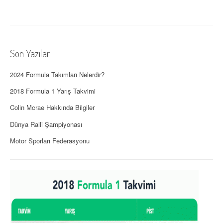
Son Yazılar
2024 Formula Takımları Nelerdir?
2018 Formula 1 Yarış Takvimi
Colin Mcrae Hakkında Bilgiler
Dünya Ralli Şampiyonası
Motor Sporları Federasyonu