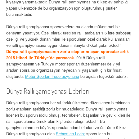
kıyasıya yarışmaktadır. Dünya ralli şampiyonasına 6 kez ev sahipliği
yapan ülkemizde de bu organizasyon için oluşturulmuş pistler
bulunmaktadır.
Dünya ralli şampiyonası sporseverlere bu alanda mükemmel bir
deneyim yaşatıyor. Özel olarak üretilen ralli arabaları 1.6 litre turboşarj
özelliği ve yüksek donanımları ile sporcuların özel olarak kullanmaları
ve ralli şampiyonasına uygun donanımlarıyla dikkat çekmektedir.
Dünya ralli şampiyonasının zorlu etaplarını aşan sporcular artık
2018 itibari ile Türkiye’de yarışacak.
2018 Dünya ralli
şampiyonasının ve Türkiye motor sporları düzenlenmesi de 7 yıl
aradan sonra bu organizasyon heyecanını yaşamak için bir fırsat
oluşturdu.
Motor Sporları Federasyonuna
bu açıdan teşekkür ederiz.
Dünya Ralli Şampiyonası Liderleri
Dünya ralli şampiyonası her yıl farklı ülkelerde düzenlenen birbirinden
zorlu etapların aşıldığı zorlu bir mücadeledir. Dünya ralli şampiyonası
liderleri bu sporun idolü olmuş, tecrübeleri, başarıları ve çeviklikleri ile
ralli sporcularına örnek olan kişilerden oluşmaktadır. Bu
şampiyonaların en büyük sporcularından biri olan ve üst üste 9 kez
Dünya ralli şampiyonu olan
Sebastien Loeb;
sporcuların bu