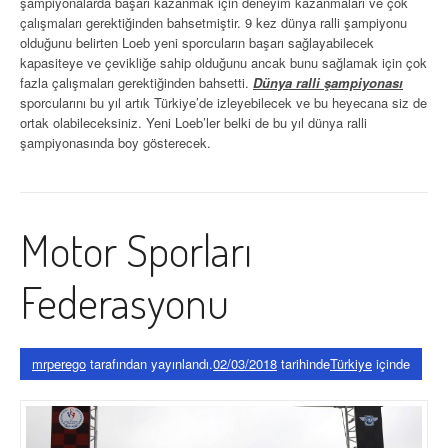
şampiyonalarda başarı kazanmak için deneyim kazanmaları ve çok
çalışmaları gerektiğinden bahsetmiştir. 9 kez dünya ralli şampiyonu
olduğunu belirten Loeb yeni sporcuların başarı sağlayabilecek
kapasiteye ve çevikliğe sahip olduğunu ancak bunu sağlamak için çok
fazla çalışmaları gerektiğinden bahsetti.
Dünya ralli şampiyonası
sporcularını bu yıl artık Türkiye’de izleyebilecek ve bu heyecana siz de
ortak olabileceksiniz. Yeni Loeb’ler belki de bu yıl dünya ralli
şampiyonasında boy gösterecek.
Motor Sporları
Federasyonu
mrperego
tarafından yayınlandı.
02/03/2018
tarihinde
Türkiye
içinde