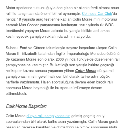
Motor sporlarına tutkunluğuyla öne çıkan bir ailenin ferdi olması onun
ralli ile tanışmasında önemli bir rol oynamıştır.
Coltness Car Club
’da
henüz 18 yaşında araç testlerine katılan Colin Mcrae mini motorunu
satarak Mini Cooper yarışmasına katılmıştır. 1987 yılında ilk WRC
tecrübesini yaşayan Mcrae aslında bu yarışla birlikte ardı arkası
kesilmeyecek şampiyonlukların da adımını atıyordu.
Subaru, Ford ve Citroen takımlarıyla sayısız başarılara ulaşan Colin
Mcrae II. Elizabeth tarafından İngiliz İmparatorluğu Mensubu ödülünü
de kazanan Mcrae son olarak 2006 yılında Türkiye’de düzenlenen ralli
şampiyonasına katılmıştır. Bu katıldığı son yarışla birlikte geçirdiği
helikopter kazası sonucu yaşamını yitiren
Colin Mcrae
dünya ralli
şampiyonasının simgeleri halinden biri olarak tarihe adını büyük
harflerle yazdırmıştır. Halen sporculuğuna devam eden birçok ralli
sporcusu Mcrae hayranlığı ile bu sporu sürdürmeye devam
ettirmektedir.
ColinMcrae Başarıları
Colin Mcrae
dünya ralli şampiyonasının
gelmiş geçmiş en iyi
sporcularından biri olarak tarihe adını yazdırmıştır. Colin Mcrae gerek
başarıları gerekse karakteri ve dürüstlüğü ile birçok sporcunun idolü